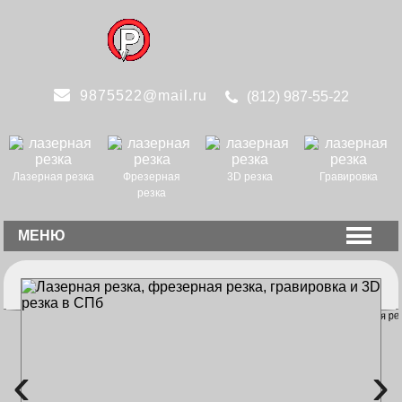
9875522@mail.ru
(812)
987-55-22
Лазерная резка
Фрезерная
3D резка
Гравировка
резка
МЕНЮ
‹
›