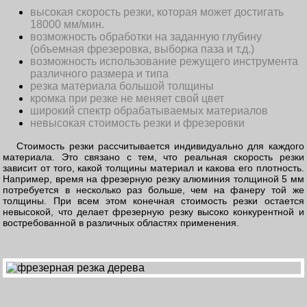
высокая скорость резки, которая может достигать
18000 мм/мин.
возможность обработки на заданную глубину
(объемная фрезеровка, выборка паза и т.д.)
возможность использование режущего инструмента
различного размера и типа
резка материала большой толщины
кромка при резке не меняет свой цвет
широкий спектр обрабатываемых материалов
невысокая стоимость резки и фрезеровки
Стоимость резки рассчитывается индивидуально для каждого
материала. Это связано с тем, что реальная скорость резки
зависит от того, какой толщины материал и какова его плотность.
Например, время на фрезерную резку алюминия толщиной 5 мм
потребуется в несколько раз больше, чем на фанеру той же
толщины. При всем этом конечная стоимость резки остается
невысокой, что делает фрезерную резку высоко конкурентной и
востребованной в различных областях применения.